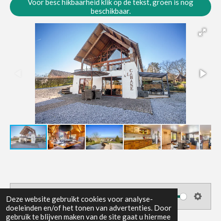
Voor besc hikbaarheid klik op de tekst, groen is nog
beschikbaar.
00:00
Deze website gebruikt cookies voor analyse-
P
M
S
doeleinden en/of het tonen van advertenties. Door
gebruik te blijven maken van de site gaat u hiermee
l
u
e