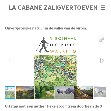
Ga
LA CABANE ZALIGVERTOEVEN
direct
naar
de
Onvergetelijke natuur in de vallei van de viroin.
hoofdinhoud
Uitstap met een authentieke stoomtrein doorheen de 3